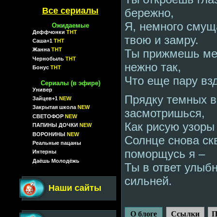
Все сериалы
бережно,
Я, немного смуща
Ожидаемые
Деффчонки
ТНТ
твою и замру.
Саша+1
ТНТ
Жанна
ТНТ
Ты прижмешь мен
Чернобыль
ТНТ
нежно так,
Бонус
ТНТ
Что еще пару взд
Сериалы (в эфире)
Универ
Прядку темных в
Зайцев+1
NEW
Закрытая школа
NEW
засмотришься,
СВЕТОФОР
NEW
Как рисую узоры 
ПАПИНЫ ДОЧКИ
NEW
ВОРОНИНЫ
NEW
Солнце снова ск
Реальные пацаны
поморщусь я –
Интерны
Даёшь Молодёжь
Ты в ответ улыб
сильней.
Наши сайты
О блоге
Ссылки
П