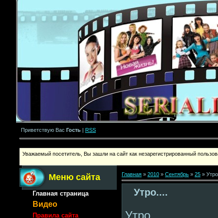
Приветствую Вас
Гость
|
RSS
Уважаемый посетитель, Вы зашли на сайт как незарегистрированный пользова
Главная
»
2010
»
Сентябрь
»
25
» Утро.
Меню сайта
Утро....
Главная страница
Видео
Утро
Правила сайта