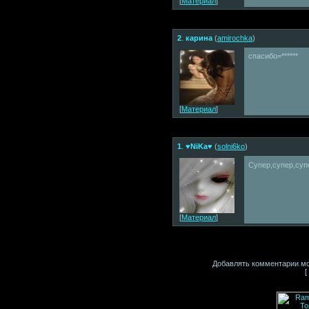
[
Материал
]
2
.
карина
(
amirochka
)
спасибо=******
[
Материал
]
1
.
♥NiKa♥
(
solni6ko
)
Супер,супер,су
[
Материал
]
Добавлять комментарии мо
[