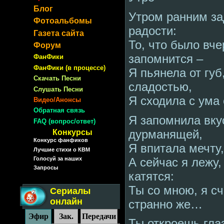
Блог
Утром ранним за
Фотоальбомы
радости:
Газета сайта
То, что было вче
Форум
запомнится –
ФанФики
ФанФики (в процессе)
Я пьянела от губ
Скачать Песни
сладостью,
Слушать Песни
Я сходила с ума 
Видео/Анонсы
Обратная связь
Я запомнила вку
FAQ (вопрос/ответ)
дурманящей,
Конкурсы
Конкурс фанфиков
Я впитала мечту,
Лучшие стихи о КВМ
А сейчас я лежу,
Голосуй за наших
Запросы
катятся:
Ты со мною, я сч
Сериалы
онлайн
странно же…
Эфир
Зак.
Передачи
Ты откроешь гла