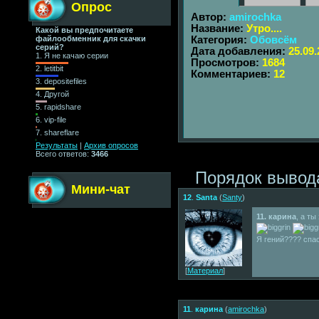
Опрос
Автор:
amirochka
Название:
Утро....
Какой вы предпочитаете
Категория:
Обовсём
файлообменник для скачки
серий?
Дата добавления:
25.09
1.
Я не качаю серии
Просмотров:
1684
2.
letitbit
Комментариев:
12
3.
depositefiles
4.
Другой
5.
rapidshare
6.
vip-file
7.
shareflare
Результаты
|
Архив опросов
Всего ответов:
3466
Порядок вывод
Мини-чат
12
.
Santa
(
Santy
)
11. карина
, а ты
Я гений???? спа
[
Материал
]
11
.
карина
(
amirochka
)