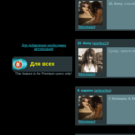
10. Anny
, спаси
[
Материал
]
10
.
Anny
(
ane4ka13
)
Для добавления необходима
авторизация
Cупер...просто не
Для всех
This feature is for Premium users only!
[
Материал
]
9
.
карина
(
amirochka
)
7. Катюшка
,
8. 
[
Материал
]