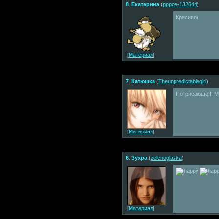
8
.
Екатерина
(
pppoe-132644
)
Красиво)
[
Материал
]
7
.
Катюшка
(
Theunpredictablegirl
)
Потрясающе!!! М
[
Материал
]
6
.
Зухра
(
zelenoglazka
)
[
Материал
]