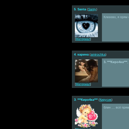
5
.
Santa
(
Santy
)
Клееево, я прям
[
Материал
]
4
.
карина
(
amirochka
)
3. ***Киро4ка***
,
[
Материал
]
3
.
***Киро4ка***
(
Кирусик
)
блин .... всё прям