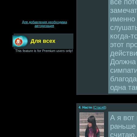
все пот
замечат
именно 
Для добавления необходима
слушать
авторизация
когда-т
Для всех
этот пр
This feature is for Premium users only!
действи
Должна 
симпати
благода
одна так
4
.
Настя
(
Стася8
)
А я вот 
раньше 
считаю,