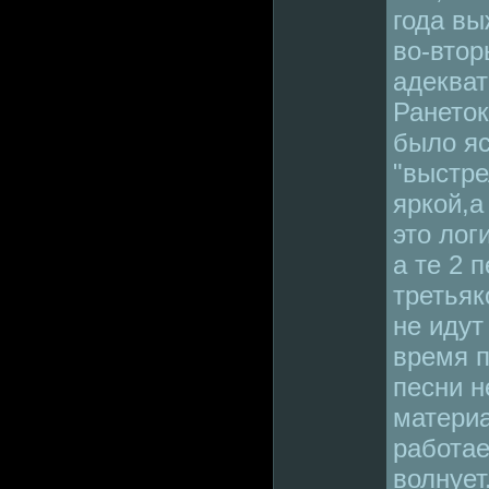
года вы
во-втор
адеква
Ранеток
было яс
"выстре
яркой,а
это лог
а те 2 
третьяк
не идут
время п
песни н
материа
работае
волнует