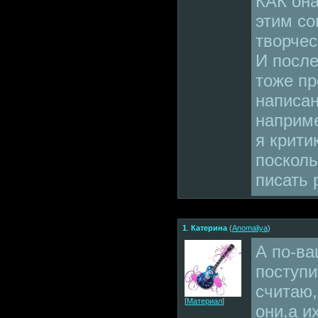
КАК она
этим со
творчес
И после
тоже пр
написан
наприме
я крити
посколь
писать 
1
.
Катерина
(
Anomaliya
)
А по-ва
поступи
считаю,
[
Материал
]
они,а и