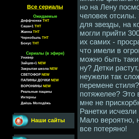
но на Лену посм
Все сериалы
человек отсилы.
Ожидаемые
Деффчонки
ТНТ
для звезды, на к
Саша+1
ТНТ
могли прийти 30
Жанна
ТНТ
Чернобыль
ТНТ
их самих - проср
Бонус
ТНТ
что имели в огр
Сериалы (в эфире)
можно быть так
Универ
Зайцев+1
NEW
ну? Детки растут
Закрытая школа
NEW
неужели так сло
СВЕТОФОР
NEW
ПАПИНЫ ДОЧКИ
NEW
перемене стиля?
ВОРОНИНЫ
NEW
Реальные пацаны
потяжелее? Это 
Интерны
мне не прискорбн
Даёшь Молодёжь
Ранетки исчезли 
Мало вероятно, 
Наши сайты
все потеряно!