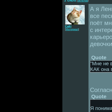
3
.
Ольга
(
okrishtal
)
А я Лен
все пес
поёт мн
Сайт
с интер
[
Материал
]
карьеро
девочки
Quote
"Мне не 
КАК она 
Согласн
Quote
Я понима