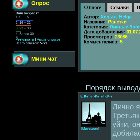
Опрос
О блоге
Ссылки
П
Ваш возраст?
Автор:
Хельга_Helga
1.
0 – 15
Название:
Ранетки
2.
16 – 21
Категория:
Личные бло
3.
22 – 30
Дата добавления:
01.07
4.
Более 30
Просмотров:
23086
Результаты
|
Архив опросов
Комментариев:
5
Всего ответов:
5721
Мини-чат
Порядок вывод
5
.
Катя
(
-KaTeHoK-
)
Лично я
Третьяк
уйти, о
[
Материал
]
добилас