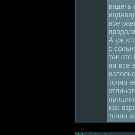
видеть 
индивид
все рав
продолж
А уж кт
с сольн
так это
на все 
исполне
точно н
отличат
прошлом
как взр
точно в