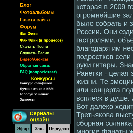
Блог
которая в 2009 г
Фотоальбомы
огромнейшие зал
Газета сайта
было собрать и 
Форум
России. Они езди
ФанФики
гастролями, объ
ФанФики (в процессе)
Скачать Песни
благодаря им не
Слушать Песни
подростков сели 
Видео/Анонсы
руки гитары. Знае
Обратная связь
Ранетки - целая 
FAQ (вопрос/ответ)
Конкурсы
жизни. Те эмоци
Конкурс фанфиков
или концерта по
Лучшие стихи о КВМ
Голосуй за наших
всплеск в душе.
Запросы
Вот далеко ходи
Сериалы
Третьякова выст
онлайн
сборная солянка 
Эфир
Зак.
Передачи
многие фанаты ж