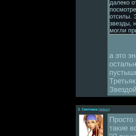
далеко о
посмотре
отсилы. 
звезды, 
могли пр
а это з
осталь
пустыш
Третьяк
Звездой
2
.
Светлана
(
grissv
)
Просто 
такие в