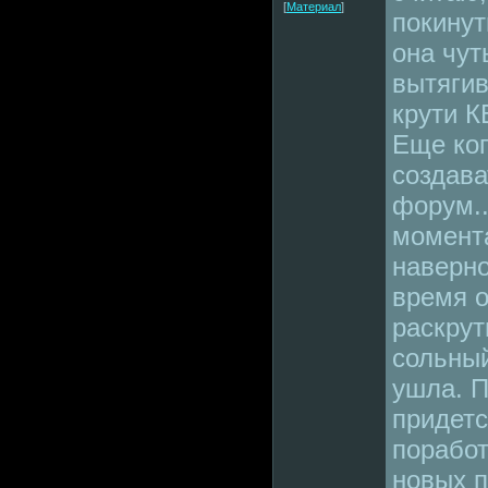
[
Материал
]
покинут
она чут
вытягив
крути К
Еще ког
создава
форум..
момента
наверно
время о
раскрут
сольный
ушла. П
придетс
поработ
новых п