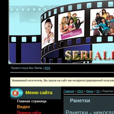
Приветствую Вас
Гость
|
RSS
Уважаемый посетитель, Вы зашли на сайт как незарегистрированный пользова
Главная
»
2012
»
Июль
»
01
» Ранетки
Меню сайта
Ранетки
Главная страница
Видео
Ранетки - некогд
Правила сайта