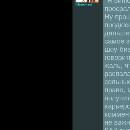
"Я виню
[
Материал
]
просрали
Ну прош
продюсе
дальше 
самое з
шоу-биз
говорит
жаль, ч
распала
сольные
право, 
получит
карьеро
коммент
не важн