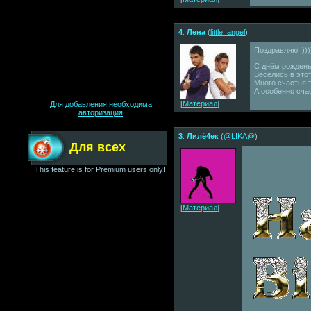
4
.
Лена
(
little_angel
)
Поздравляю :)))
С днём рождень
Веселись в этот
Много счастья 
А особенно сча
[
Материал
]
Для добавления необходима
авторизация
3
.
Лилё4ек
(
@LIKA@
)
Для всех
This feature is for Premium users only!
[
Материал
]