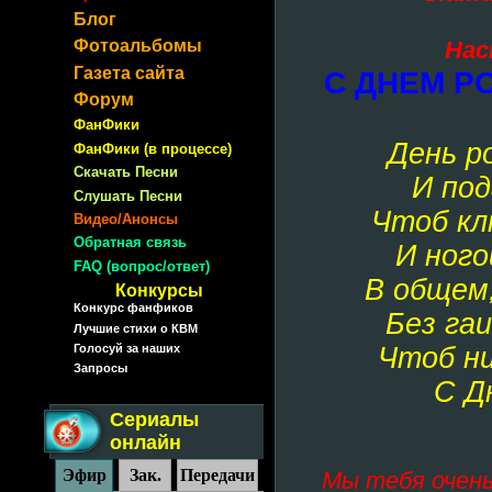
Блог
Фотоальбомы
Нас
Газета сайта
С ДНЕМ Р
Форум
ФанФики
День р
ФанФики (в процессе)
Скачать Песни
И под
Слушать Песни
Чтоб кл
Видео/Анонсы
Обратная связь
И ного
FAQ (вопрос/ответ)
В общем,
Конкурсы
Конкурс фанфиков
Без га
Лучшие стихи о КВМ
Голосуй за наших
Чтоб ни
Запросы
С Д
Сериалы
онлайн
Эфир
Зак.
Передачи
Мы тебя очень