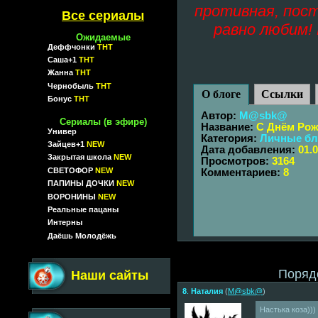
противная, пост
Все сериалы
равно любим! 
Ожидаемые
Деффчонки
ТНТ
Саша+1
ТНТ
Жанна
ТНТ
Чернобыль
ТНТ
О блоге
Ссылки
Бонус
ТНТ
Автор:
M@sbk@
Сериалы (в эфире)
Название:
С Днём Рож
Универ
Категория:
Личные бл
Зайцев+1
NEW
Дата добавления:
01.
Закрытая школа
NEW
Просмотров:
3164
СВЕТОФОР
NEW
Комментариев:
8
ПАПИНЫ ДОЧКИ
NEW
ВОРОНИНЫ
NEW
Реальные пацаны
Интерны
Даёшь Молодёжь
Поряд
Наши сайты
8
.
Наталия
(
M@sbk@
)
Настька коза)))