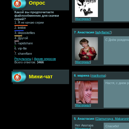
Опрос
Какой вы предпочитаете
файлообменник для скачки
[
Материал
]
серий?
1.
Я не качаю серии
2.
letitbit
7
.
Анастасия
(
ladyflame7
)
3.
depositefiles
4.
Другой
С Днём рождения
5.
rapidshare
6.
vip-file
7.
shareflare
Результаты
|
Архив опросов
[
Материал
]
Всего ответов:
3466
Мини-чат
6
.
марина
(
marikvma
)
Настя, с днем ро
[
Материал
]
5
.
Анастасия
(
Glamurnaya_Makaroni
Нет Аватара
Спасибо!
[
Материал
]