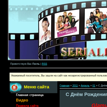
Приветствую Вас
Гость
|
RSS
Уважаемый посетитель, Вы зашли на сайт как незарегистрированный пользова
Главная
»
2011
»
Апрель
»
01
» С Днём
Меню сайта
С Днём Рождения
Главная страница
Видео
Glamu
Правила сайта