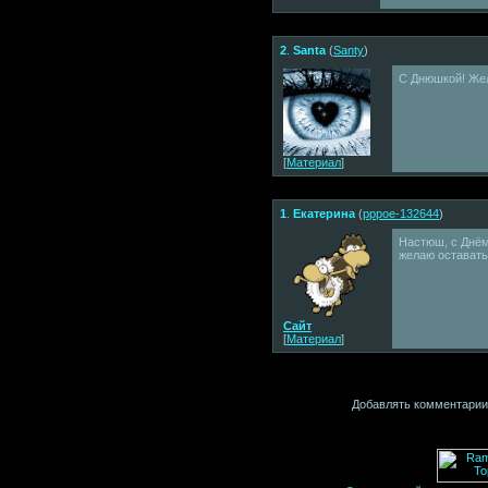
2
.
Santa
(
Santy
)
С Днюшкой! Жел
[
Материал
]
1
.
Екатерина
(
pppoe-132644
)
Настюш, с Днём
желаю оставатьс
Сайт
[
Материал
]
Добавлять комментарии 