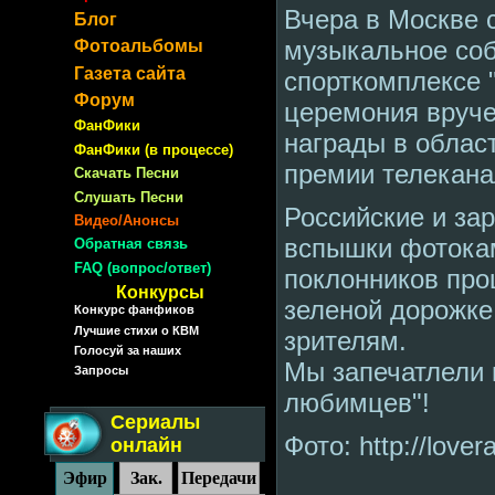
Вчера в Москве 
Блог
музыкальное соб
Фотоальбомы
Газета сайта
спорткомплексе
Форум
церемония вруч
ФанФики
награды в облас
ФанФики (в процессе)
премии телекана
Скачать Песни
Слушать Песни
Российские и за
Видео/Анонсы
вспышки фотока
Обратная связь
FAQ (вопрос/ответ)
поклонников про
Конкурсы
зеленой дорожке
Конкурс фанфиков
Лучшие стихи о КВМ
зрителям.
Голосуй за наших
Мы запечатлели 
Запросы
любимцев"!
Сериалы
Фото: http://love
онлайн
Эфир
Зак.
Передачи