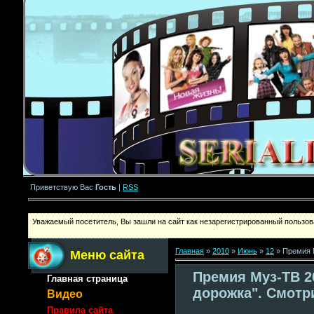
Приветствую Вас
Гость
|
RSS
Уважаемый посетитель, Вы зашли на сайт как незарегистрированный пользова
Главная
»
2010
»
Июнь
»
12
» Премия М
Меню сайта
Премия Муз-ТВ 2
Главная страница
дорожка". Смотр
Видео
Правила сайта