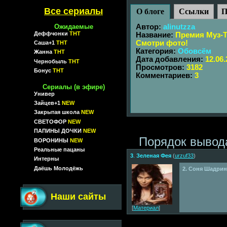
Все сериалы
О блоге
Ссылки
П
Ожидаемые
Автор:
alinutzza
Деффчонки
ТНТ
Название:
Премия Муз-Т
Смотри фото!
Саша+1
ТНТ
Категория:
Обовсём
Жанна
ТНТ
Дата добавления:
12.06
Чернобыль
ТНТ
Просмотров:
3182
Бонус
ТНТ
Комментариев:
3
Сериалы (в эфире)
Универ
Зайцев+1
NEW
Закрытая школа
NEW
СВЕТОФОР
NEW
ПАПИНЫ ДОЧКИ
NEW
Порядок вывод
ВОРОНИНЫ
NEW
Реальные пацаны
3
.
Зеленая Фея
(
urzuf33
)
Интерны
Даёшь Молодёжь
2. Соня Шадрин
Наши сайты
[
Материал
]