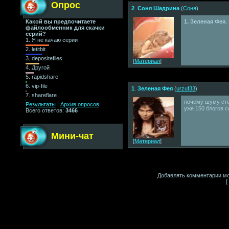
Опрос
2
.
Соня Шадрина
(
Cоня
)
Какой вы предпочитаете
1. Зеленая Фея
,
файлообменник для скачки
серий?
1.
Я не качаю серии
2.
letitbit
3.
depositefiles
[
Материал
]
4.
Другой
5.
rapidshare
6.
vip-file
1
.
Зеленая Фея
(
urzuf33
)
7.
shareflare
почему шуму сто
Результаты
|
Архив опросов
уже 150 блогов с
Всего ответов:
3466
Мини-чат
[
Материал
]
Добавлять комментарии мо
[