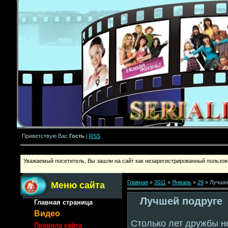
Приветствую Вас
Гость
|
RSS
Уважаемый посетитель, Вы зашли на сайт как незарегистрированный пользова
Главная
»
2011
»
Январь
»
29
» Лучшей
Меню сайта
Лучшей подруге
Главная страница
Видео
Столько лет дружбы н
Правила сайта