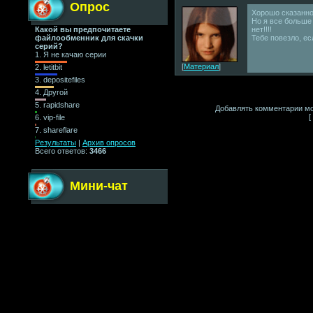
Опрос
Хорошо сказанно.
Но я все больше
Какой вы предпочитаете
нет!!!!
файлообменник для скачки
Тебе повезло, есл
серий?
1.
Я не качаю серии
[
Материал
]
2.
letitbit
3.
depositefiles
4.
Другой
5.
rapidshare
Добавлять комментарии мо
[
6.
vip-file
7.
shareflare
Результаты
|
Архив опросов
Всего ответов:
3466
Мини-чат