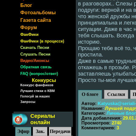
в разговорах.. Слезы 
Блог
подруги: верной и на 
Фотоальбомы
что женской дружбы н
Газета сайта
принципиальна и легк
Форум
ситуации. Даже в час 
ФанФики
тебя слышать. Всегда
ФанФики (в процессе)
историю.
Скачать Песни
Прощаю тебе всё то, ч
простила.
Слушать Песни
Даже в самые трудные
Видео/Анонсы
откажешь в прозьбе. 
Обратная связь
заставляешь улыбатьс
FAQ (вопрос/ответ)
Просто ты-моя лучшая 
Конкурсы
Конкурс фанфиков
Лучшие стихи о КВМ
О блоге
Ссылки
П
Голосуй за наших
Запросы
Автор:
Katyuska@seriali
Название:
Лучшей подр
Категория:
Личные бло
Сериалы
Дата добавления:
29.01.
онлайн
Просмотров:
2740
Комментариев:
3
Эфир
Зак.
Передачи