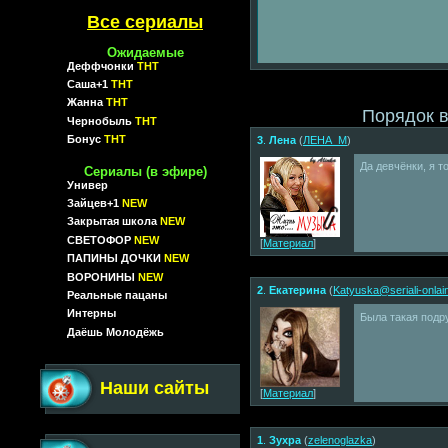
Все сериалы
Ожидаемые
Деффчонки
ТНТ
Саша+1
ТНТ
Жанна
ТНТ
Порядок 
Чернобыль
ТНТ
Бонус
ТНТ
3
.
Лена
(
ЛЕНА_М
)
Да девчёнки, я т
Сериалы (в эфире)
Универ
Зайцев+1
NEW
Закрытая школа
NEW
СВЕТОФОР
NEW
[
Материал
]
ПАПИНЫ ДОЧКИ
NEW
ВОРОНИНЫ
NEW
2
.
Екатерина
(
Katyuska@seriali-onlai
Реальные пацаны
Интерны
Была такая подру
Даёшь Молодёжь
Наши сайты
[
Материал
]
1
.
Зухра
(
zelenoglazka
)