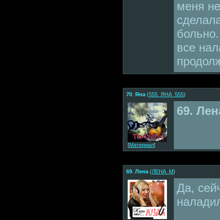
меня не
сделал
больно.
все нал
продол
70
.
Яна
(
555_ЯНА_555
)
69. Лен
[
Материал
]
69
.
Лена
(
ЛЕНА_М
)
Да, сей
налади