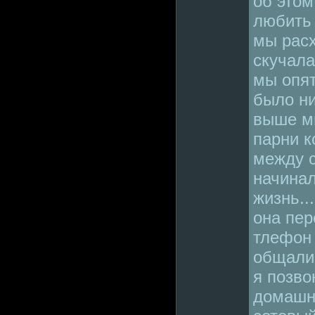
об этом
любить 
мы расх
скучала
мы опят
было ни
выше м
парни к
между с
начинал
жизнь..
она пер
тлефон 
общалис
я позво
домашн