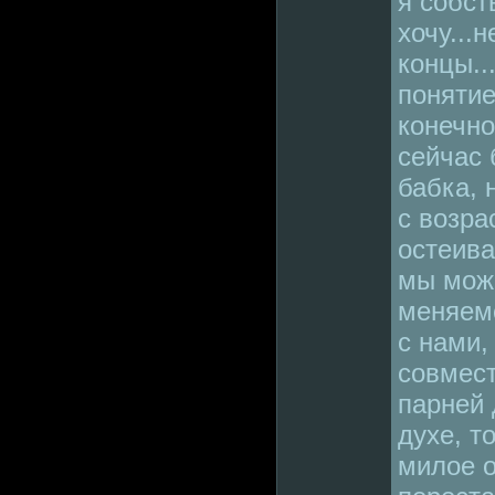
я собст
хочу...
концы..
понятие
конечно
сейчас 
бабка, 
с возра
остеива
мы мож
меняем
с нами,
совмест
парней 
духе, т
милое 