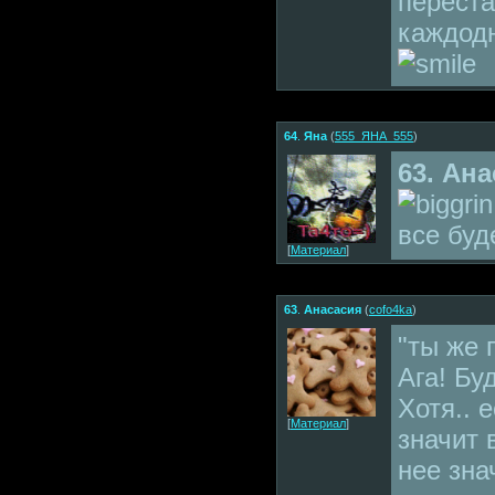
переста
каждодн
64
.
Яна
(
555_ЯНА_555
)
63. Ан
все буд
[
Материал
]
63
.
Анасасия
(
cofo4ka
)
"ты же 
Ага! Бу
Хотя.. 
[
Материал
]
значит 
нее зна