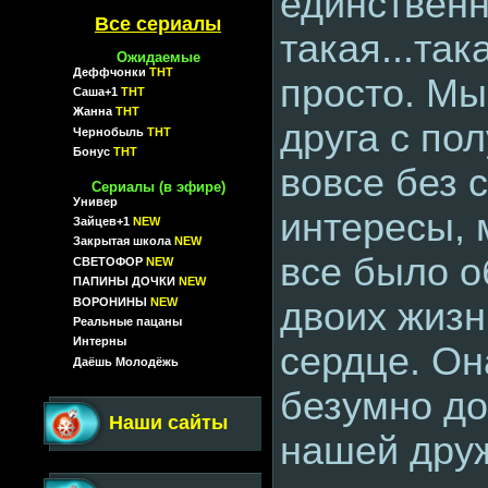
единственн
Все сериалы
такая...так
Ожидаемые
Деффчонки
ТНТ
просто. Мы
Саша+1
ТНТ
Жанна
ТНТ
друга с пол
Чернобыль
ТНТ
Бонус
ТНТ
вовсе без 
Сериалы (в эфире)
Универ
интересы, 
Зайцев+1
NEW
Закрытая школа
NEW
все было о
СВЕТОФОР
NEW
ПАПИНЫ ДОЧКИ
NEW
ВОРОНИНЫ
NEW
двоих жизн
Реальные пацаны
Интерны
сердце. Он
Даёшь Молодёжь
безумно до
Наши сайты
нашей друж