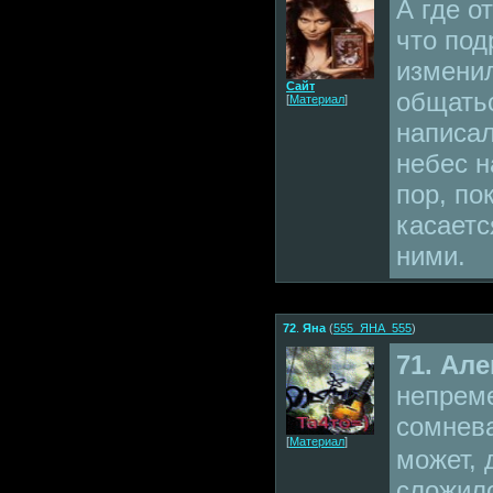
А где о
что под
изменил
Сайт
общатьс
[
Материал
]
написал
небес н
пор, по
касаетс
ними.
72
.
Яна
(
555_ЯНА_555
)
71. Але
непреме
сомнев
[
Материал
]
может, 
сложило