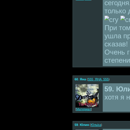
сегодня
только 
При том
ушла пр
сказав!
Очень г
степени
60
.
Яна
(
555_ЯНА_555
)
59. Юл
хотя я 
[
Материал
]
59
.
Юлия
(
Юльkа
)