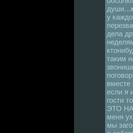
обсолю
души...
у каждо
перезва
дела др
неделям
ктонибу
таким н
звониш
поговор
вместе 
если я 
гости т
ЭТО НА
меня ух
мы заго