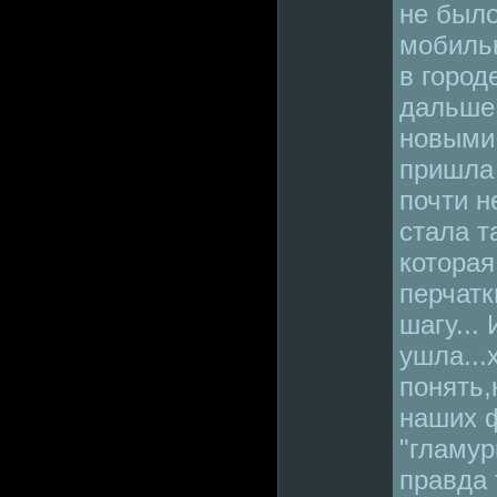
не было
мобильн
в город
дальше 
новыми
пришла 
почти не
стала т
которая
перчатк
шагу...
ушла...
понять,
наших 
"гламурн
правда 