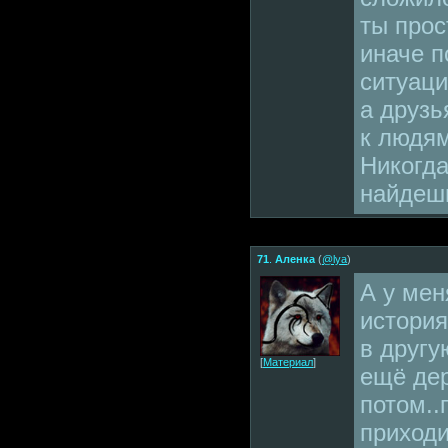
ты прос
иначе п
ситуаци
а друзь
к людя
Никогда
найдешь
71
.
Аленка
(
@lya
)
А у мен
история
в другу
[
Материал
]
ещё дер
потом..
приходи