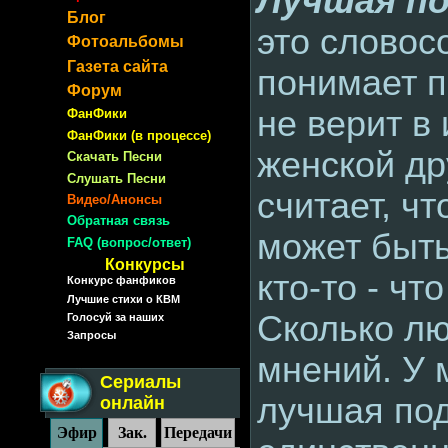
Лучшая по
Блог
это словос
Фотоальбомы
Газета сайта
понимает п
Форум
не верит в
ФанФики
ФанФики (в процессе)
женской др
Скачать Песни
Слушать Песни
считает, ч
Видео/Анонсы
Обратная связь
может быть
FAQ (вопрос/ответ)
Конкурсы
кто-то - чт
Конкурс фанфиков
Лучшие стихи о КВМ
Сколько лю
Голосуй за наших
Запросы
мнений. У 
Сериалы
лучшая под
онлайн
Эфир
Зак.
Передачи