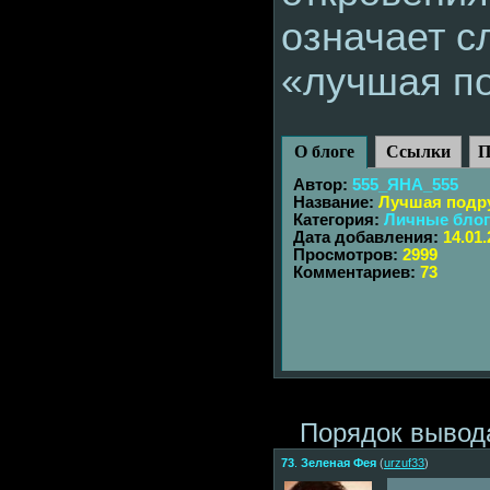
означает с
«лучшая п
О блоге
Ссылки
П
Автор:
555_ЯНА_555
Название:
Лучшая подру
Категория:
Личные бло
Дата добавления:
14.01.
Просмотров:
2999
Комментариев:
73
Порядок вывод
73
.
Зеленая Фея
(
urzuf33
)