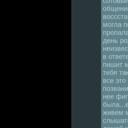
сотовый
общение
воссста
могла п
пропала
день ро
неизвес
в ответ
пишит м
тебя та
все это 
позвани
нее фиг
была...
живем м
слышать