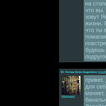
на стол
что вы.
зовут Я
жизни. 
что ты 
помагаю
повстре
будешь
подруго
65
.
Гонташ Анна Андреевна
(
sh2a8
привет.
для себ
меняет,
[
Материал
]
банальн