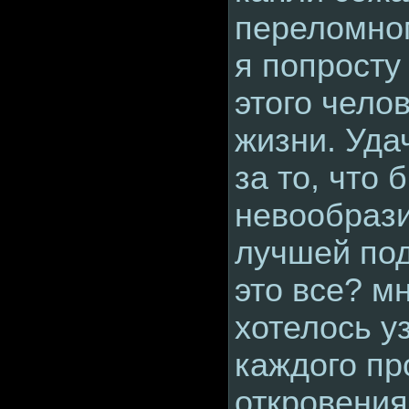
переломном
я попросту
этого чело
жизни. Уд
за то, что 
невообрази
лучшей под
это все? м
хотелось у
каждого пр
откровения