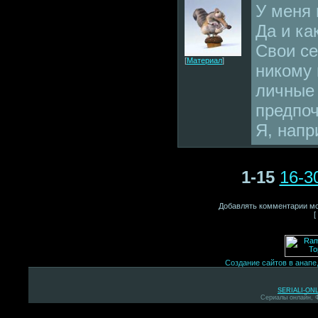
У меня 
Да и как
Свои се
[
Материал
]
никому 
личные
предпоч
Я, напр
1-15
16-3
Добавлять комментарии мо
[
Создание сайтов в анапе
SERIALI-ON
Сериалы онлайн, 