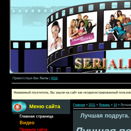
Приветствую Вас
Гость
|
RSS
Уважаемый посетитель, Вы зашли на сайт как незарегистрированный пользова
Главная
»
2011
»
Январь
»
14
» Лучшая
Меню сайта
Лучшая подруга.
Главная страница
Видео
Правила сайта