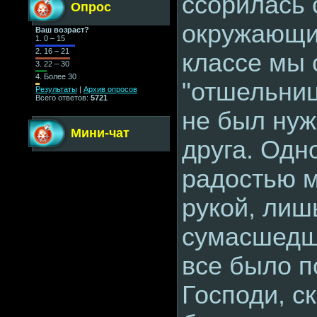
ссорилась 
Опрос
окружающим
Ваш возраст?
1.
0 – 15
2.
16 – 21
классе мы 
3.
22 – 30
4.
Более 30
"отшельниц
Результаты
|
Архив опросов
Всего ответов:
5721
не был нуж
Мини-чат
друга. Одн
радостью м
рукой, лиш
сумасшедш
все было 
Господи, с