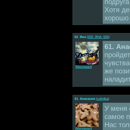
подруга
Хотя де
хорошо 
62
.
Яна
(
555_ЯНА_555
)
61. Ан
пройдет
чувства
[
Материал
]
же пози
налади
61
.
Анасасия
(
cofo4ka
)
У меня 
самое п
Нас тол
[
Материал
]