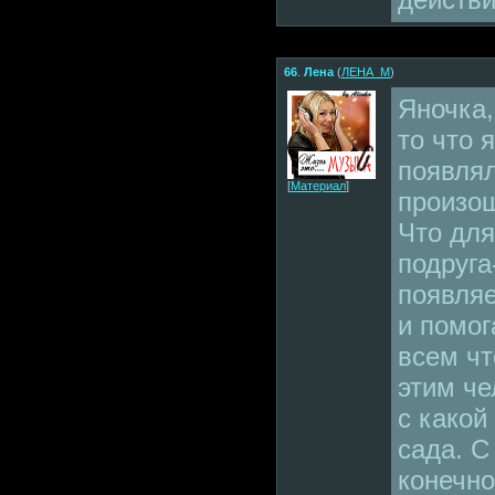
66
.
Лена
(
ЛЕНА_М
)
Яночка,
то что я
появлял
[
Материал
]
произош
Что для
подруга
появляе
и помог
всем чт
этим че
с какой
сада. С
конечно