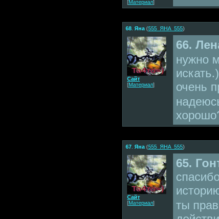
[
Материал
]
68
.
Яна
(
555_ЯНА_555
)
66. Лен
нужно м
искать.)
Сайт
очень 
[
Материал
]
надеюсь
хорошо
67
.
Яна
(
555_ЯНА_555
)
65. Го
спасибо
истори
Сайт
ты прав
[
Материал
]
действи