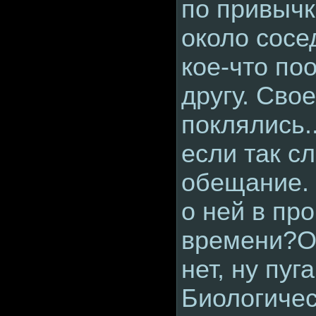
по привычк
около сос
кое-что по
другу. Сво
поклялись.
если так с
обещание. 
о ней в п
времени?Он
нет, ну пуг
Биологичес