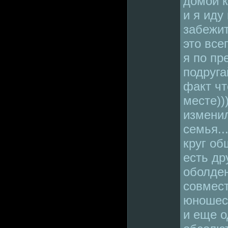
домой к
и я иду
забежит
это все
я по пр
подруга
факт чт
месте))
изменил
семья..
круг об
есть др
оболде
совмес
юношест
и еще о