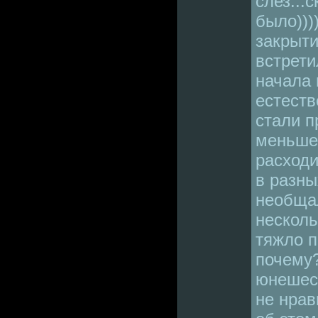
слез...
было)))
закрыти
встрети
начала 
естеств
стали п
меньше.
расход
в разны
необщал
несколь
тяжло п
почему?
юнешес
не нрав