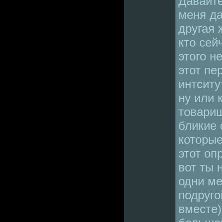
Давайте
меня да
другая 
кто сей
этого н
этот пе
интситу
ну или 
товарищ
бликие
которые
этот оп
вот ты 
одни ме
подруго
вместе)