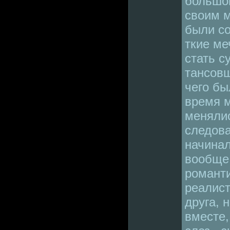
большой
своим м
были со
ткие ме
стать с
тансовщ
чего бы
время 
менялис
следов
начинал
вообще 
романт
реалист
друга, 
вместе,