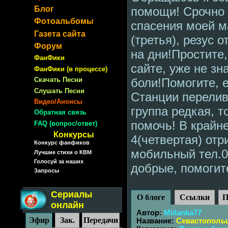
Блог
помощи! Срочно 
Фотоальбомы
спасения моей м
Газета сайта
(третья), резус 
Форум
на дни!Простите
ФанФики
сайте, уже не зн
ФанФики (в процессе)
Скачать Песни
боли!Помогите, е
Слушать Песни
Станции перелив
Видео/Анонсы
группа редкая, 
Обратная связь
помочь! В крайн
FAQ (вопрос/ответ)
Конкурсы
4(четвертая) от
Конкурс фанфиков
мобильный тел.0
Лучшие стихи о КВМ
Голосуй за наших
добрые, помогит
Запросы
Сериалы
О блоге
Ссылки
П
онлайн
Автор:
Miilanka77
Эфир
Зак.
Передачи
Название:
Cевастопольц