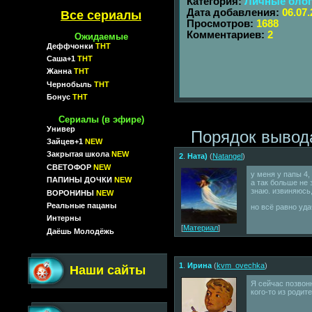
Категория:
Личные бло
Дата добавления:
06.07
Все сериалы
Просмотров:
1688
Комментариев:
2
Ожидаемые
Деффчонки
ТНТ
Саша+1
ТНТ
Жанна
ТНТ
Чернобыль
ТНТ
Бонус
ТНТ
Сериалы (в эфире)
Универ
Порядок вывод
Зайцев+1
NEW
Закрытая школа
NEW
2
.
Ната)
(
Natangel
)
СВЕТОФОР
NEW
у меня у папы 4,
ПАПИНЫ ДОЧКИ
NEW
а так больше не 
знаю. извиняюсь,
ВОРОНИНЫ
NEW
Реальные пацаны
но всё равно уда
Интерны
[
Материал
]
Даёшь Молодёжь
1
.
Ирина
(
kvm_ovechka
)
Наши сайты
Я сейчас позвоню
кого-то из родит