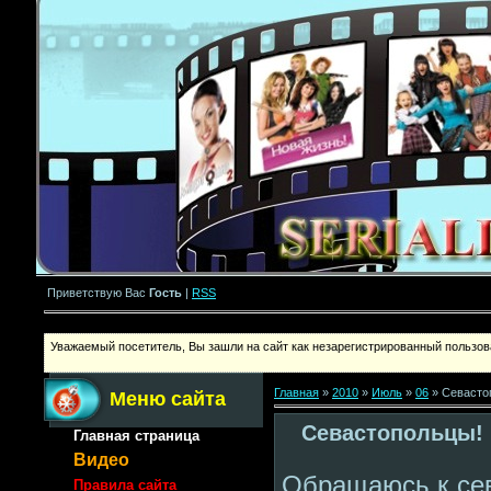
Приветствую Вас
Гость
|
RSS
Уважаемый посетитель, Вы зашли на сайт как незарегистрированный пользова
Главная
»
2010
»
Июль
»
06
» Cевасто
Меню сайта
Cевастопольцы! 
Главная страница
Видео
Обращаюсь к сев
Правила сайта