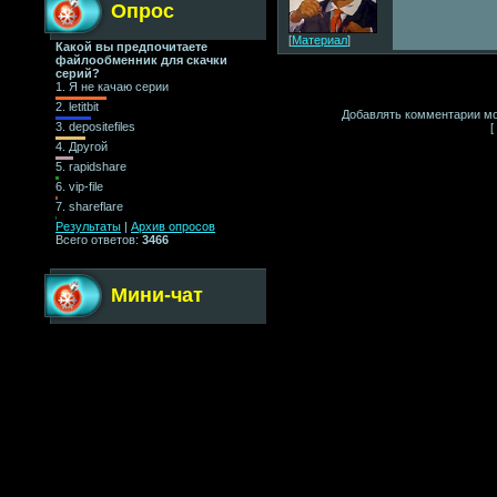
Опрос
[
Материал
]
Какой вы предпочитаете
файлообменник для скачки
серий?
1.
Я не качаю серии
2.
letitbit
Добавлять комментарии мо
3.
depositefiles
[
4.
Другой
5.
rapidshare
6.
vip-file
7.
shareflare
Результаты
|
Архив опросов
Всего ответов:
3466
Мини-чат