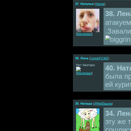
37
.
Наталья
(
Натик
)
38. Лен
атакуем
.Завал
[
Материал
]
36
.
Лена
(
LenokFCMZ
)
Нет Аватара
40. На
[
Материал
]
была пр
ей кури
35
.
Наташа
(
@NgElашка
)
34. Лен
эту же 
сошлис