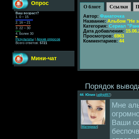
Опрос
О блоге
Ссылки
П
Ваш возраст?
Автор:
Фанаточка
1.
0 – 15
Название:
Альбом "Не з
2.
16 – 21
Категория:
Сериал "Ран
3.
22 – 30
Дата добавления:
15.06
4.
Более 30
Просмотров:
6963
Результаты
|
Архив опросов
Комментариев:
44
Всего ответов:
5721
Мини-чат
Порядок вывод
44
.
Юлия
(
atljhjdf87
)
Мне ал
огромно
Ваши ос
[
Материал
]
беспочв