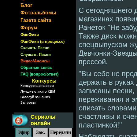
Блог
С сегодняшнего 
Фотоальбомы
магазинах появи
Газета сайта
Ранеток "Не забу
Форум
Также диск можн
ФанФики
ФанФики (в процессе)
спецвыпуском жу
Скачать Песни
Девчонки-Звезды
Слушать Песни
прессой.
Видео/Анонсы
Обратная связь
"Вы себе не пред
FAQ (вопрос/ответ)
держать в руках 
Конкурсы
Конкурс фанфиков
записаны песни, 
Лучшие стихи о КВМ
переживания и э
Голосуй за наших
Запросы
описать словами
счастливы и оче
Сериалы
онлайн
пластинкой!"
Эфир
Зак.
Передачи
Наблюдать счас