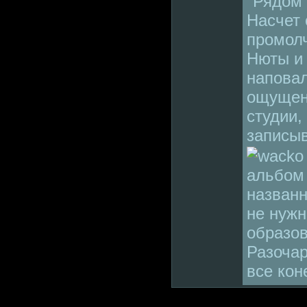
"Рядом 
Насчет 
промолч
Нюты и 
наповал
ощущени
студии,
записы
альбом
названн
не нужн
образов
Разочар
все ко