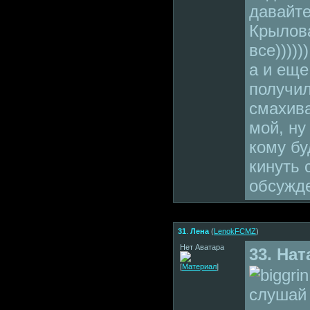
давайте
Крылов
все))))))
а и еще
получил
смахива
мой, ну
кому бу
кинуть 
обсужде
31
.
Лена
(
LenokFCMZ
)
Нет Аватара
33. На
[
Материал
]
слушай