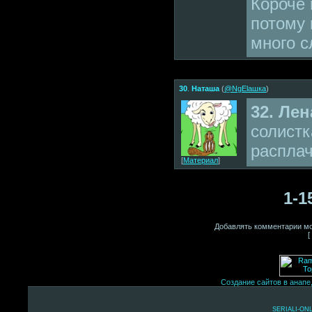
Короче 
потому 
много с
30
.
Наташа
(
@NgElашка
)
32. Лен
солистк
распла
[
Материал
]
1-1
Добавлять комментарии мо
[
Создание сайтов в анапе
SERIALI-ON