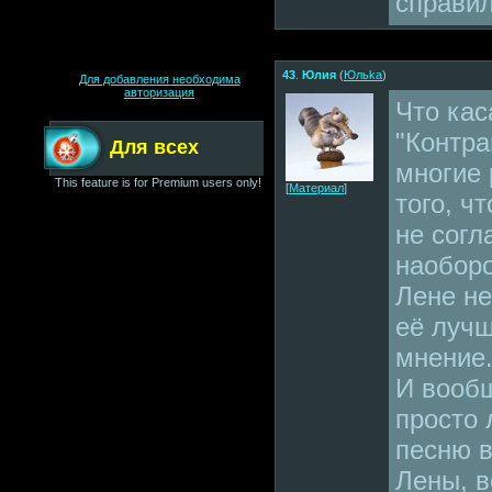
справил
43
.
Юлия
(
Юльkа
)
Для добавления необходима
авторизация
Что кас
"Контра
Для всех
многие 
This feature is for Premium users only!
[
Материал
]
того, ч
не согл
наоборо
Лене не
её лучш
мнение
И вообщ
просто
песню 
Лены, в