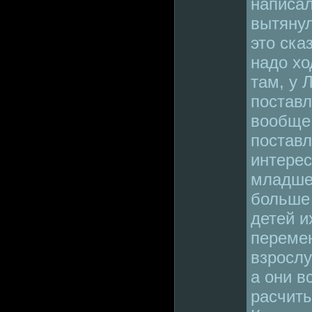
написал
вытянул
это ска
надо хо
там, у 
поставле
вообще 
поставл
интерес
младше
больше 
детей и
переме
взрослу
а они в
расчиты