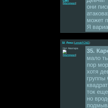
Сайт
[
Материал
]
они пис
атакова
может 
Я вариа
32
.
Лена
(
LenokFCMZ
)
Нет Аватара
35. Кар
[
Материал
]
мало ты
пор мор
хотя де
группы
квадрат
ток еще
но врод
подмыва