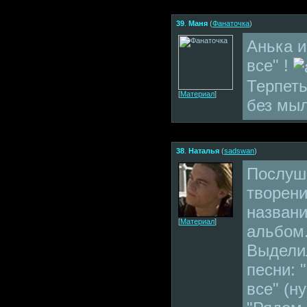
39
.
Маня
(
Фанаточка
)
Анька и
все" !
Терпеть
[
Материал
]
без мыл
38
.
Наталья
(
sadswan
)
Послуша
творени
назван
[
Материал
]
альбом.
Выдели
песни: 
все" (н