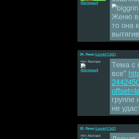
[
Материал
]
Женю вм
то она 
вытягив
34
.
Лена
(
LenokFCMZ
)
Нет Аватара
Тема с 
[
Материал
]
все"
htt
244245
offset=l
группе 
не удас
33
.
Лена
(
LenokFCMZ
)
Нет Аватара
Девчат 