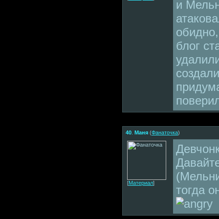
и Мель
атаковал
обидно,
блог ст
удалили
создали
придума
поверила
40
.
Маня
(
Фанаточка
)
Девчонк
Давайте
(Мельни
[
Материал
]
тогда о