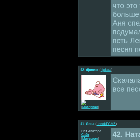
что это
больше 
Аня спе
подумал
петь Ле
песня п
42
.
djennet
(
djekula
)
Скачала
все пес
[
Материал
]
41
.
Лена
(
LenokFCMZ
)
Нет Аватара
42. На
Сайт
[
Материал
]