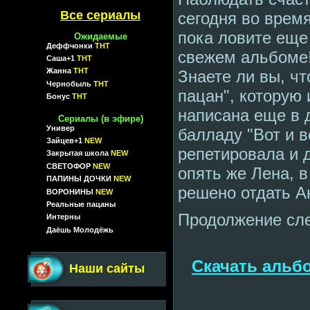
Все сериалы
сегодня во время
пока ловите еще
Ожидаемые
Деффчонки
ТНТ
свежем альбоме
Саша+1
ТНТ
Жанна
ТНТ
Знаете ли вы, чт
Чернобыль
ТНТ
пацан", которую
Бонус
ТНТ
написана еще в 
Сериалы (в эфире)
Универ
балладу "Вот и в
Зайцев+1
NEW
репетировала и 
Закрытая школа
NEW
СВЕТОФОР
NEW
опять же Лена, 
ПАПИНЫ ДОЧКИ
NEW
решено отдать А
ВОРОНИНЫ
NEW
Реальные пацаны
Продолжение сле
Интерны
Даёшь Молодёжь
Скачать альбо
Наши сайты