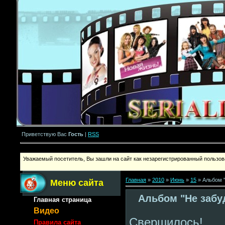
Приветствую Вас
Гость
|
RSS
Уважаемый посетитель, Вы зашли на сайт как незарегистрированный пользова
Главная
»
2010
»
Июнь
»
15
» Альбом "
Меню сайта
Альбом "Не забуд
Главная страница
Видео
Свершилось!
Правила сайта