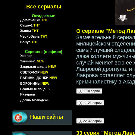
Все сериалы
Ожидаемые
Деффчонки
ТНТ
Саша+1
ТНТ
О сериале "Метод Ла
Жанна
ТНТ
Замечательный сериал 
Чернобыль
ТНТ
Бонус
ТНТ
милицейском отделени
самый лучший следоват
Сериалы (в эфире)
даже коллеги-мужчины. 
Универ
Зайцев+1
NEW
случай меняет всю ее 
Закрытая школа
NEW
Лавровой дрогнула, и 
СВЕТОФОР
NEW
Лаврова оставляет сл
ПАПИНЫ ДОЧКИ
NEW
криминалистику в Ака
ВОРОНИНЫ
NEW
Реальные пацаны
Интерны
Даёшь Молодёжь
Наши сайты
33 серия "Метод Лав