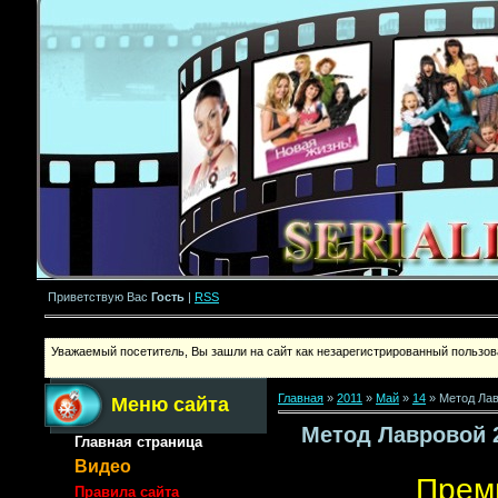
Приветствую Вас
Гость
|
RSS
Уважаемый посетитель, Вы зашли на сайт как незарегистрированный пользова
Главная
»
2011
»
Май
»
14
» Метод Лав
Меню сайта
Метод Лавровой 
Главная страница
Видео
Премь
Правила сайта