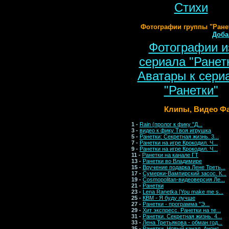
Стихи
Фотографии группы "Ранет
Доба
Фотографии и
сериала "Ранет
Аватары к сери
"Ранетки"
Клипы, Видео Фа
1 -
Rain (пролог к фику "Д...
3 -
видео к фику Твоя игрушка
5 -
Ранетки: Секретная жизнь. 3...
7 -
Ранетки на игре Крокодил. Ч...
9 -
Ранетки на игре Крокодил. Ч...
11 -
Ранетки на канале ГТ
13 -
Ранетки во Владимире
15 -
Вручение подарка Лене Треть...
17 -
Сумерки-Вампирский засос. К...
19 -
Cosmopolitan-видеоверсия Ле...
21 -
Ранетки
23 -
Lena Ranetka [You make me s...
25 -
КВМ - Я буду лучше
27 -
Ранетки - программа "Э...
29 -
Хит экспресс. Ранетки на те...
31 -
Ранетки. Секретная жизнь. 4...
33 -
Лена Третьякова - обман год...
35 -
Ранетки, Новый канал. Анонс