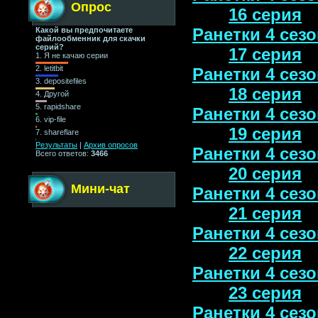
Опрос
16 серия
Ранетки 4 сезо
Какой вы предпочитаете
файлообменник для скачки
серий?
17 серия
1.
Я не качаю серии
2.
letitbit
Ранетки 4 сезо
3.
depositefiles
18 серия
4.
Другой
5.
rapidshare
Ранетки 4 сезо
6.
vip-file
19 серия
7.
shareflare
Результаты
|
Архив опросов
Ранетки 4 сезо
Всего ответов:
3466
20 серия
Мини-чат
Ранетки 4 сезо
21 серия
Ранетки 4 сезо
22 серия
Ранетки 4 сезо
23 серия
Ранетки 4 сезо