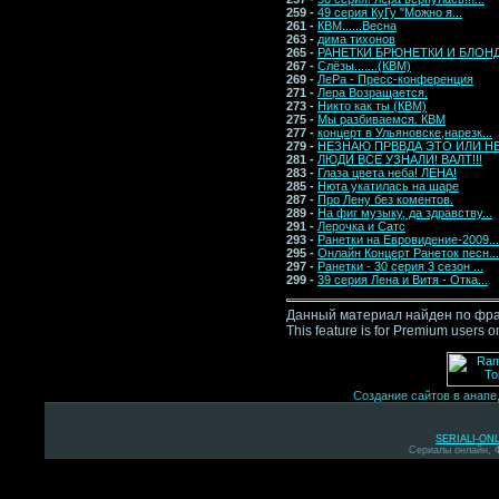
259 -
49 серия КуГу "Можно я...
261 -
КВМ......Весна
263 -
дима тихонов
265 -
РАНЕТКИ БРЮНЕТКИ И БЛОНД
267 -
Слёзы.......(КВМ)
269 -
ЛеРа - Пресс-конференция
271 -
Лера Возращается.
273 -
Никто как ты (КВМ)
275 -
Мы разбиваемся. КВМ
277 -
концерт в Ульяновске,нарезк...
279 -
НЕЗНАЮ ПРВВДА ЭТО ИЛИ Н
281 -
ЛЮДИ ВСЁ УЗНАЛИ! ВАЛТ!!!
283 -
Глаза цвета неба! ЛЕНА!
285 -
Нюта укатилась на шаре
287 -
Про Лену без коментов.
289 -
На фиг музыку, да здравству...
291 -
Лерочка и Сатс
293 -
Ранетки на Евровидение-2009...
295 -
Онлайн Концерт Ранеток песн...
297 -
Ранетки - 30 серия 3 сезон ...
299 -
39 серия Лена и Витя - Отка...
Данный материал найден по фра
This feature is for Premium users o
Создание сайтов в анапе
SERIALI-ON
Сериалы онлайн, 