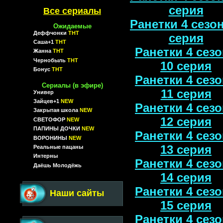
серия
Все сериалы
Ранетки 4 сезон
Ожидаемые
Деффчонки
ТНТ
серия
Саша+1
ТНТ
Ранетки 4 сезо
Жанна
ТНТ
Чернобыль
ТНТ
10 серия
Бонус
ТНТ
Ранетки 4 сезо
Сериалы (в эфире)
11 серия
Универ
Зайцев+1
NEW
Ранетки 4 сезо
Закрытая школа
NEW
12 серия
СВЕТОФОР
NEW
ПАПИНЫ ДОЧКИ
NEW
Ранетки 4 сезо
ВОРОНИНЫ
NEW
13 серия
Реальные пацаны
Интерны
Ранетки 4 сезо
Даёшь Молодёжь
14 серия
Ранетки 4 сезо
Наши сайты
15 серия
Ранетки 4 сезо