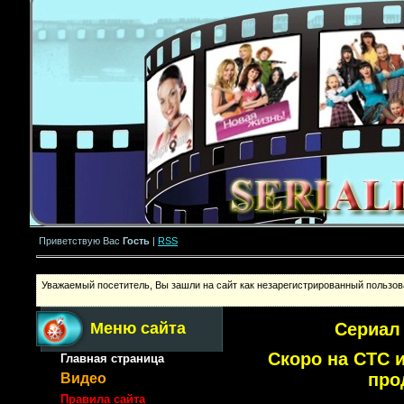
Приветствую Вас
Гость
|
RSS
Уважаемый посетитель, Вы зашли на сайт как незарегистрированный пользова
Меню сайта
Сериал 
Скоро на СТС 
Главная страница
про
Видео
Правила сайта