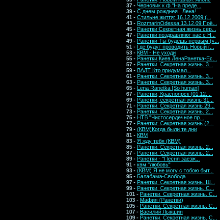
37 -
Черновик к ф."На преде...
39 -
С днем рожднея , Лена!
41 -
Стильне життя: 16.12.2009 (...
43 -
RozmarinOdessa 13.12.09 Поё...
45 -
Ранетки Секретная жизнь сер...
47 -
Ранетки поздравляют нас с Н...
49 -
Ранетки-Ты будешь первым (ч...
51 -
Где будут проводить Новый г...
53 -
КВМ - Не уходи
55 -
Ранетки,Киев.ЛенаРанетка-Ес...
57 -
Ранетки. Секретная жизнь. 3...
59 -
ВАЛТ Кто придумал...
61 -
Ранетки. Секретная жизнь. 3...
63 -
Ранетки. Секретная жизнь. 3...
65 -
Lena Ranetka [So human]
67 -
Ранетки, Красноярск (01.12....
69 -
Ранетки, секретная жизнь 31...
71 -
Ранетки. Секретная жизнь 29...
73 -
Ранетки. Секретная жизнь. 2...
75 -
НТВ "Чистосердечное пр...
77 -
Ранетки: Секретная жизнь (2...
79 -
(КВМ)Когда были те дни
81 -
КВМ
83 -
Я жду тебя (КВМ)
85 -
Ранетки. Секретная жизнь. 2...
87 -
Ранетки. Секретная жизнь. 2...
89 -
Ранетки - "Песня заезж...
91 -
квм "любовь"
93 -
(КВМ) Я не могу с тобою быт...
95 -
Балабама-Свобода
97 -
Ранетки. Секретная жизнь. Ш...
99 -
Ранетки. Секретная жизнь. С...
101 -
Ранетки. Секретная жизнь. С...
103 -
Мафия (Ранетки)
105 -
Ранетки. Секретная жизнь. С...
107 -
Василий Лыкшин
109 -
Ранетки. Секретная жизнь. С...