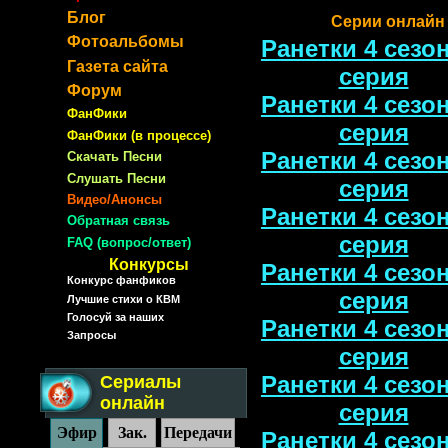
Блог
Серии онлайн 
Фотоальбомы
Ранетки 4 сезон
Газета сайта
серия
Форум
Ранетки 4 сезон
ФанФики
серия
ФанФики (в процессе)
Ранетки 4 сезон
Скачать Песни
Слушать Песни
серия
Видео/Анонсы
Ранетки 4 сезон
Обратная связь
серия
FAQ (вопрос/ответ)
Конкурсы
Ранетки 4 сезон
Конкурс фанфиков
серия
Лучшие стихи о КВМ
Голосуй за наших
Ранетки 4 сезон
Запросы
серия
Ранетки 4 сезон
Сериалы
онлайн
серия
Эфир
Зак.
Передачи
Ранетки 4 сезон