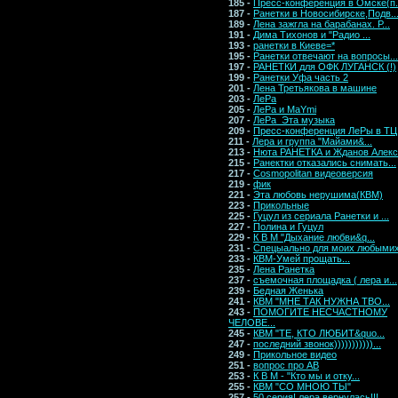
185 -
Пресс-конференция в Омске(п.
187 -
Ранетки в Новосибирске,Подв..
189 -
Лена зажгла на барабанах. Р...
191 -
Дима Тихонов и "Радио ...
193 -
ранетки в Киеве=*
195 -
Ранетки отвечают на вопросы...
197 -
РАНЕТКИ для ОФК ЛУГАНСК (!)
199 -
Ранетки Уфа часть 2
201 -
Лена Третьякова в машине
203 -
ЛеРа
205 -
ЛеРа и МаYmi
207 -
ЛеРа_Эта музыка
209 -
Пресс-конференция ЛеРы в ТЦ.
211 -
Лера и группа "Майами&...
213 -
Нюта РАНЕТКА и Жданов Алекс.
215 -
Ранектки отказались снимать...
217 -
Cosmopolitan видеоверсия
219 -
фик
221 -
Эта любовь нерушима(КВМ)
223 -
Прикольные
225 -
Гуцул из сериала Ранетки и ...
227 -
Полина и Гуцул
229 -
К В М "Дыхание любви&q...
231 -
Спецыально для моих любымих.
233 -
КВМ-Умей прощать...
235 -
Лена Ранетка
237 -
съемочная площадка ( лера и...
239 -
Бедная Женька
241 -
КВМ "МНЕ ТАК НУЖНА ТВО...
243 -
ПОМОГИТЕ НЕСЧАСТНОМУ
ЧЕЛОВЕ...
245 -
КВМ "ТЕ, КТО ЛЮБИТ&quo...
247 -
последний звонок)))))))))))...
249 -
Прикольное видео
251 -
вопрос про АВ
253 -
К В М - "Кто мы и отку...
255 -
КВМ "СО МНОЮ ТЫ"
257 -
50 серия! лера вернулась!!!...