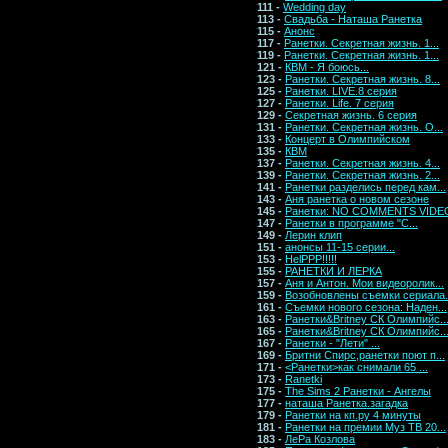
111 -
Wedding day
113 -
Свадьба - Наташа Ранетка
115 -
Анонс
117 -
Ранетки. Секретная жизнь. 1...
119 -
Ранетки. Секретная жизнь. 1...
121 -
КВМ - Я боюсь...
123 -
Ранетки. Секретная жизнь. 8...
125 -
Ранетки. LIVE.8 серия
127 -
Ранетки. Life. 7 серия
129 -
Секретная жизнь. 6 серия
131 -
Ранетки. Секретная жизнь. О...
133 -
Концерт в Олимпийском
135 -
КВМ
137 -
Ранетки. Секретная жизнь. 4...
139 -
Ранетки. Секретная жизнь. 2...
141 -
Ранетки разделись перед кам...
143 -
Аня ранетка о новом сезоне
145 -
Ранетки: NO COMMENTS VIDE
147 -
Ранетки в программе "C...
149 -
Лерин клип
151 -
анонсы 11-15 серии...
153 -
HelPPP!!!!!
155 -
РАНЕТКИ И ЛЕРКА
157 -
Аня и Антон. Мои видеоролик...
159 -
Возобновлены съемки сериала.
161 -
Съемки нового сезона: Наден...
163 -
Ранетки&Britney СК Олимпийс..
165 -
Ранетки&Britney СК Олимпийс..
167 -
Ранетки - "Лети" ...
169 -
Бритни Спирс,ранетки поют п...
171 -
<Ранетки>как снимали 65 ...
173 -
Ranetki
175 -
The Sims 2 Ранетки - Ангелы
177 -
наташа Ранетка.загадка
179 -
Ранетки на кп.ру 4 минуты
181 -
Ранетки на премии Муз ТВ 20...
183 -
ЛеРа Козлова