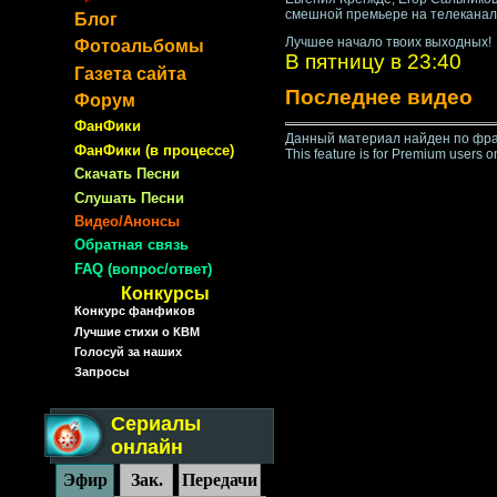
смешной премьере на телеканал
Блог
Лучшее начало твоих выходных!
Фотоальбомы
В пятницу в 23:40
Газета сайта
Последнее видео
Форум
ФанФики
Данный материал найден по фра
ФанФики (в процессе)
This feature is for Premium users o
Скачать Песни
Слушать Песни
Видео/Анонсы
Обратная связь
FAQ (вопрос/ответ)
Конкурсы
Конкурс фанфиков
Лучшие стихи о КВМ
Голосуй за наших
Запросы
Сериалы
онлайн
Эфир
Зак.
Передачи