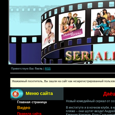
Приветствую Вас
Гость
|
RSS
Уважаемый посетитель, Вы зашли на сайт как незарегистрированный пользова
Меню сайта
Даё
Новый комедийный сериал от соз
Главная страница
Видео
В институте и в ночном клубе, в к
пляже – они шутят везде! Андре
Правила сайта
Евгения Крегжде, Егор Сальнико