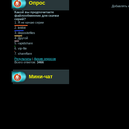
Опрос
Добавлять 
Какой вы предпочитаете
файлообменник для скачки
серий?
1.
Я не качаю серии
2.
letitbit
3.
depositefiles
4.
Другой
5.
rapidshare
6.
vip-file
7.
shareflare
Результаты
|
Архив опросов
Всего ответов:
3466
Мини-чат