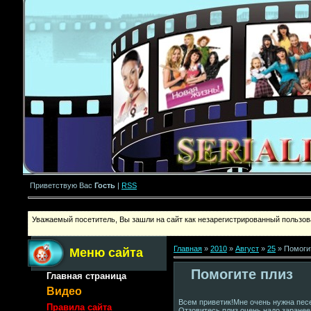
Приветствую Вас
Гость
|
RSS
Уважаемый посетитель, Вы зашли на сайт как незарегистрированный пользова
Главная
»
2010
»
Август
»
25
» Помоги
Меню сайта
Помогите плиз
Главная страница
Видео
Всем приветик!Мне очень нужна пес
Правила сайта
Отзовитесь плиз,очень надо,заранее