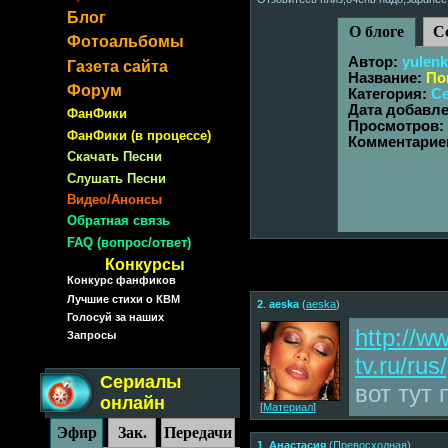
Блог
О блоге
С
Фотоальбомы
Автор:
yulen
Газета сайта
Название:
По
Форум
Категория:
Се
Дата добавл
ФанФики
Просмотров:
ФанФики (в процессе)
Комментарие
Скачать Песни
Слушать Песни
Видео/Анонсы
Обратная связь
FAQ (вопрос/ответ)
Конкурсы
Конкурс фанфиков
Лучшие стихи о КВМ
2
.
aeska
(
aeska
)
Голосуй за наших
http://w
Запросы
tv.ru/rus
Сериалы
вот тут
онлайн
[
Материал
]
Эфир
Зак.
Передачи
1
.
Анастасия
(
Пpевоcxoдная
)