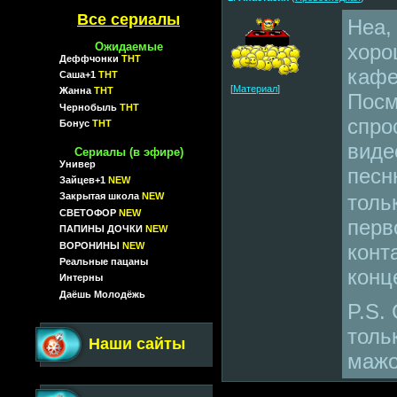
Все сериалы
Неа,
Ожидаемые
хоро
Деффчонки
ТНТ
кафе
Саша+1
ТНТ
[
Материал
]
Жанна
ТНТ
Посм
Чернобыль
ТНТ
спро
Бонус
ТНТ
виде
Сериалы (в эфире)
Универ
песн
Зайцев+1
NEW
толь
Закрытая школа
NEW
СВЕТОФОР
NEW
перв
ПАПИНЫ ДОЧКИ
NEW
ВОРОНИНЫ
NEW
конт
Реальные пацаны
конц
Интерны
Даёшь Молодёжь
P.S.
толь
Наши сайты
мажо